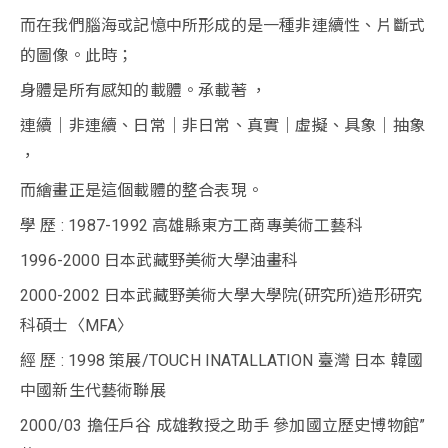
而在我們腦海或記憶中所形成的是一種非連續性、片斷式
的圖像。此時；
身體是所有感知的載體。承載著 ，
連續｜非連續、日常｜非日常、真實｜虛擬、具象｜抽象
，
而繪畫正是這個載體的整合表現。
學 歷 : 1987-1992 高雄縣東方工商專美術工藝科
1996-2000 日本武藏野美術大學油畫科
2000-2002 日本武藏野美術大學大學院(研究所)造形研究
科碩士〈MFA〉
經 歷 : 1998 策展/TOUCH INATALLATION 臺灣 日本 韓國
中國新生代藝術聯展
2000/03 擔任戶谷 成雄教授之助手 參加國立歷史博物館”