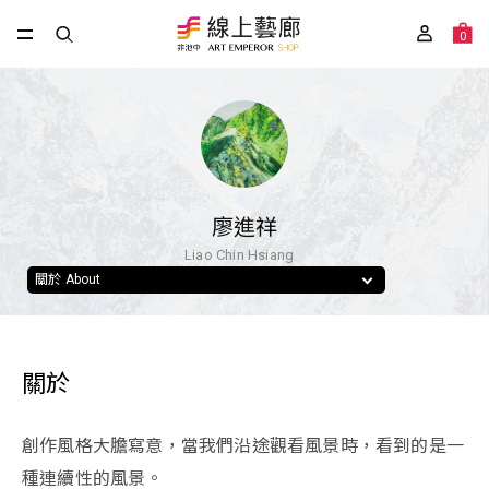
0
廖進祥
Liao Chin Hsiang
關於 About
關於
創作風格大膽寫意，當我們沿途觀看風景時，看到的是一
種連續性的風景。