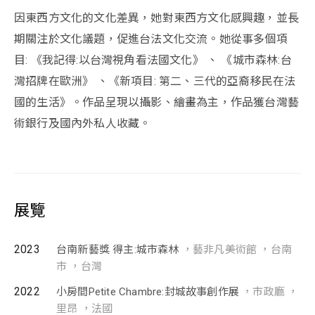
因東西方文化的文化差異，她對東西方文化感興趣，並長
期關注於文化議題，促進台法文化交流。她從事多個項
目: 《我記得:以台灣視角看法國文化》 、 《城市森林:台
灣招牌在歐洲》 、《新項目: 第二、三代的亞裔移民在法
國的生活》。作品呈現以攝影、繪畫為主，作品獲台灣藝
術銀行及國內外私人收藏。
展覽
2023
台南新藝獎 得主:城市森林
，藝非凡美術館 ，台南
市 ，台灣
2022
小房間Petite Chambre:封城故事創作展
，市政廳 ，
里昂 ，法國