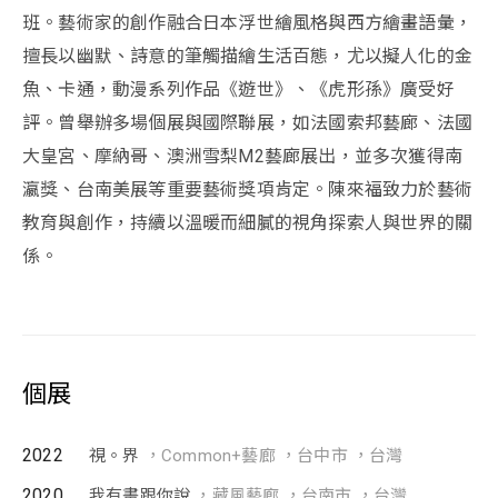
班。藝術家的創作融合日本浮世繪風格與西方繪畫語彙，
擅長以幽默、詩意的筆觸描繪生活百態，尤以擬人化的金
魚、卡通，動漫系列作品《遊世》、《虎形孫》廣受好
評。曾舉辦多場個展與國際聯展，如法國索邦藝廊、法國
大皇宮、摩納哥、澳洲雪梨M2藝廊展出，並多次獲得南
瀛獎、台南美展等重要藝術獎項肯定。陳來福致力於藝術
教育與創作，持續以溫暖而細膩的視角探索人與世界的關
係。
個展
2022
視。界
，Common+藝廊 ，台中市 ，台灣
2020
我有畫跟你說
，藏風藝廊 ，台南市 ，台灣