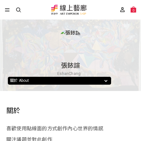
0
張銥諠
EshanChang
關於 About
關於
喜歡使用點線面的方式創作內心世界的情感
關注議題並對此創作