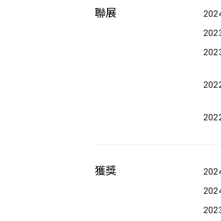
聯展
202
202
202
202
202
獲獎
202
202
202