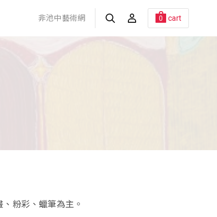
非池中藝術網
cart
0
畫、粉彩、蠟筆為主。