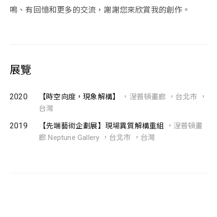
鳴、有回憶和更多的交流，謝謝您來欣賞我的創作。
展覽
2020
【時空向度，現象解構】
，涅普頓畫廊 ，台北市 ，
台灣
2019
【先端藝術企劃展】現場異質解構重組
，涅普頓畫
廊 Neptune Gallery ，台北市 ，台灣