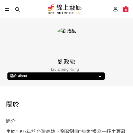
0
劉政融
Liu Zheng Rong
關於 About
關於
簡介
生於1997年於台灣高雄。劉政融將"神像"視為一種主要發