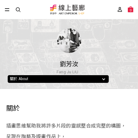
0
劉芳汝
Fang Ju LIU
關於 About
關於
插畫思維幫助我將許多片段的靈感整合成完整的構圖，
呈現在陶藝及版畫作品上，