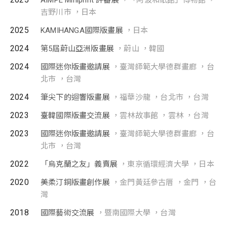
AIMPE Miniprint 評審展
，「阿波和紙館」博物館 ，
吉野川市 ，日本
2025
KAMIHANGA國際版畫展
，日本
2024
第5屆蔚山亞洲版畫展
，蔚山 ，韓國
2024
國際迷你版畫邀請展
，臺灣師範大學德群畫廊 ，台
北市 ，台灣
2024
筆尖下的迴響版畫展
，福華沙龍 ，台北市 ，台灣
2023
臺韓國際版畫交流展
，雲林故事館 ，雲林 ，台灣
2023
國際迷你版畫邀請展
，臺灣師範大學德群畫廊 ，台
北市 ，台灣
2022
「烏克蘭之友」義賣展
，東京循環經濟大學 ，日本
2020
美柔汀銅版畫創作展
，金門黃廷參古厝 ，金門 ，台
灣
2018
國際藝術交流展
，暨南國際大學 ，台灣