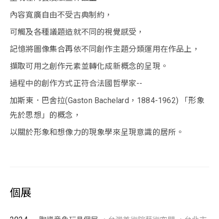
內容寬廣自由不受古典制約，
可觸及各種議題造就不同的視覺感受，
記憶將圖像集合再依不同創作主題分類運用在作品上，
擷取可用之創作元素並轉化成新概念的呈現。
過程中的創作方式正符合法國哲學家--
加斯東．巴舍拉(Gaston Bachelard，1884-1962) 「形象
先於思想」的概念，
以關於形象和想像力的現象學來呈現意識的居所。
個展