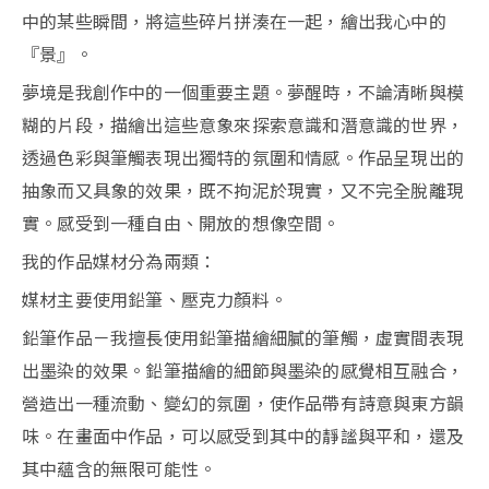
中的某些瞬間，將這些碎片拼湊在一起，繪出我心中的
『景』。
夢境是我創作中的一個重要主題。夢醒時，不論清晰與模
糊的片段，描繪出這些意象來探索意識和潛意識的世界，
透過色彩與筆觸表現出獨特的氛圍和情感。作品呈現出的
抽象而又具象的效果，既不拘泥於現實，又不完全脫離現
實。感受到一種自由、開放的想像空間。
我的作品媒材分為兩類：
媒材主要使用鉛筆、壓克力顏料。
鉛筆作品－我擅長使用鉛筆描繪細膩的筆觸，虛實間表現
出墨染的效果。鉛筆描繪的細節與墨染的感覺相互融合，
營造出一種流動、變幻的氛圍，使作品帶有詩意與東方韻
味。在畫面中作品，可以感受到其中的靜謐與平和，還及
其中蘊含的無限可能性。