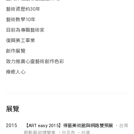
藝術資歷約30年
藝術教學10年
目前為專職藝術家
復興美工畢業
創作展覽
致力推廣心靈藝術創作色彩
療癒人心
展覽
2015
【ART easy 2015】得藝美術館與網路雙預展
，台灣
輕鬆藝術博覽會 ，台北市 ，台灣