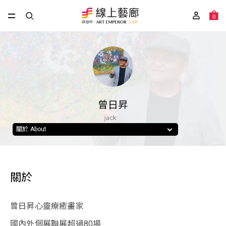
0
曾日昇
jack
關於 About
關於
曾日昇心靈療癒畫家
國內外個展聯展超過80場