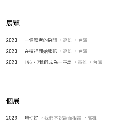
展覽
2023
一個舞者的房間
，高雄 ，台灣
2023
在這裡開始種花
，高雄 ，台灣
2023
196・7我們成為一座島
，高雄 ，台灣
個展
2023
嗨你好
，我們不說話而相識 ，高雄