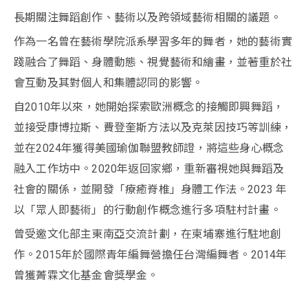
長期關注舞蹈創作、藝術以及跨領域藝術相關的議題。
作為一名曾在藝術學院派系學習多年的舞者，她的藝術實
踐融合了舞蹈、身體動態、視覺藝術和繪畫，並著重於社
會互動及其對個人和集體認同的影響。
自2010年以來，她開始探索歐洲概念的接觸即興舞蹈，
並接受康博拉斯、費登奎斯方法以及克萊因技巧等訓練，
並在2024年獲得美國瑜伽聯盟教師證，將這些身心概念
融入工作坊中。2020年返回家鄉，重新審視她與舞蹈及
社會的關係，並開發「療癒脊椎」身體工作法。2023 年
以「眾人即藝術」的行動創作概念進行多項駐村計畫。
曾受邀文化部主東南亞交流計劃，在柬埔寨進行駐地創
作。2015年於國際青年編舞營擔任台灣編舞者。2014年
曾獲菁霖文化基金會獎學金。