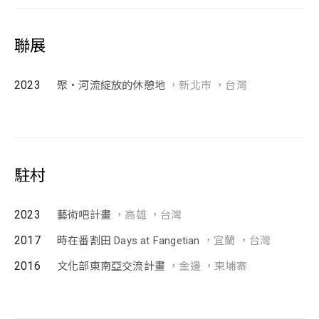
聯展
2023
聚・河流綻放的休憩地
，新北市 ，台灣
駐村
2023
藝術吧計畫
，高雄 ，台灣
2017
時在番割田 Days at Fangetian
，宜蘭 ，台灣
2016
文化部東南亞交流計畫
，金邊 ，柬埔寨