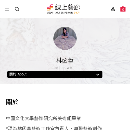
0
林函葦
lin han wei
關於 About
關於
中國文化大學藝術研究所美術組畢業
*現為林函葦藝術工作室負責人，專職藝術創作