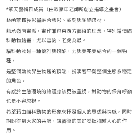
*擎天藝術群成員（由歐豪年老師所創立指導之畫會）
林函葦擅長彩墨融合膠彩、篆刻與陶瓷媒材，
師承嶺南畫派，畫作兼容東西方藝術的理念，特別鍾情貓
科動物繪畫，尤以雪豹、老虎為最。
貓科動物是一種優雅與殘酷，力與美完美結合的一個物
種，
是整個動物界生物鏈的頂端，扮演著平衡整個生態系穩定
的角色，
有感於生態環境的維護應該更被重視，對動物的保育呼籲
也是不容忽視。
希望藉由貓科動物的形象來抒發個人的思想與情感，同時
期盼得到大家的共鳴，讓藝術的美好發揮撫慰人心的作
用。