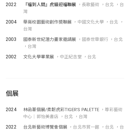
2022
『福到人間』虎貓迎福聯展
，長歌藝術 ，台北 ，台
灣
2004
華崗校園藝術創作奬聯展
，中國文化大學 ，台北 ，
台灣
2003
國泰新世紀潛力畫家邀請展
，國泰世華銀行 ，台北
，台灣
2002
文化大學畢業展
，中正紀念堂 ，台北
個展
2024
林函葦個展/柔韌虎彩TIGER’S PALETTE
，尊彩藝術
中心｜郭怡美書店 ，台北 ，台灣
2022
台北新藝術博覽會個展
，台北市貿一館 ，台北 ，台