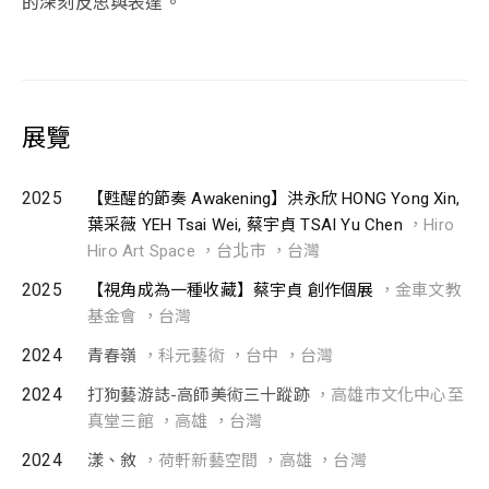
的深刻反思與表達。
展覽
2025
【甦醒的節奏 Awakening】洪永欣 HONG Yong Xin,
葉采薇 YEH Tsai Wei, 蔡宇貞 TSAI Yu Chen
，Hiro
Hiro Art Space ，台北市 ，台灣
2025
【視角成為一種收藏】蔡宇貞 創作個展
，金車文教
基金會 ，台灣
2024
青春嶺
，科元藝術 ，台中 ，台灣
2024
打狗藝游誌-高師美術三十蹤跡
，高雄市文化中心至
真堂三館 ，高雄 ，台灣
2024
漾、敘
，荷軒新藝空間 ，高雄 ，台灣