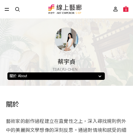
0
蔡宇貞
TSAI,YU-CHEN
關於 About
關於
藝術家的創作過程建立在直覺性之上，深入尋找規則例外
中的美麗與文學想像的深刻反思。通過對情境和感受的細