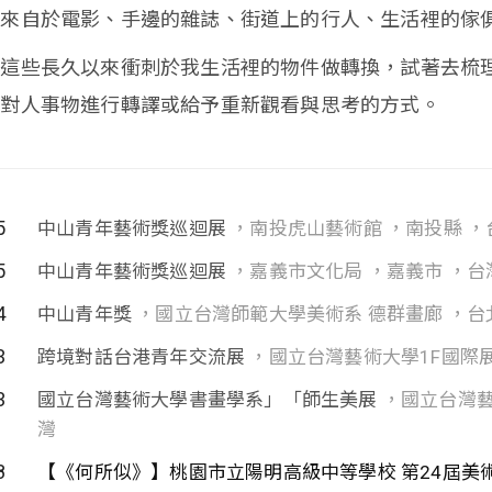
像來自於電影、手邊的雜誌、街道上的行人、生活裡的傢
過這些長久以來衝刺於我生活裡的物件做轉換，試著去梳
，對人事物進行轉譯或給予重新觀看與思考的方式。
5
中山青年藝術獎巡迴展
，南投虎山藝術館 ，南投縣 ，
5
中山青年藝術獎巡迴展
，嘉義市文化局 ，嘉義市 ，台
4
中山青年獎
，國立台灣師範大學美術系 德群畫廊 ，台
3
跨境對話台港青年交流展
，國立台灣藝術大學1F國際展
3
國立台灣藝術大學書畫學系」「師生美展
，國立台灣藝
灣
8
【《何所似》】桃園市立陽明高級中等學校 第24屆美