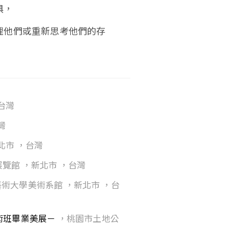
俱，
理他們或重新思考他們的存
台灣
灣
北市 ，台灣
覽館 ，新北市 ，台灣
術大學美術系館 ，新北市 ，台
術班畢業美展－
，桃園市土地公