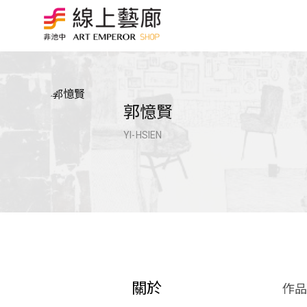
郭憶賢
YI-HSIEN
關於
作