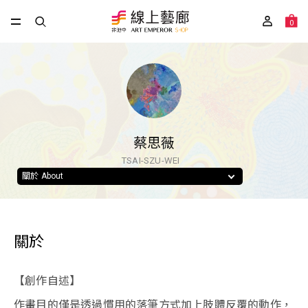
0
蔡思薇
TSAI-SZU-WEI
關於 About
關於
【創作自述】
作畫目的僅是透過慣用的落筆方式加上肢體反覆的動作，