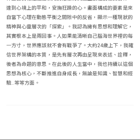
達到心境上的平和，安撫狂躁的心。畫面構成的要素是來
自當下心理在動態平衡之間隙中的反省，顯示一種現狀的
精神與心靈層次的「探索」。我認為擁有思想和理解它，
其實根本上是兩回事。人如果能清晰自己腦海世界裡的每
一方寸，世界應該就不會有戰爭了。大約24歲上下，我確
信世界架構的本質，是先有層次再由呈現來表述、詮釋，
後者為命題的意思。在此後的人生當中，我也持續以這個
思想為核心，不斷推進自身成長，無論是知識、智慧和經
驗...等等方面。