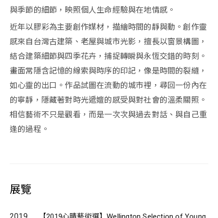
與季節的細節，映照個人生命經驗與在地情感。
近年以膠彩為主要創作媒材，描繪時間的靜與動。創作靈
感來自台灣古建築、老屋與城市光影，擅長以窗景構圖，
結合建築細節與四季花卉，捕捉轉瞬與永恆交錯的時刻。
畫面常隱含記憶的線索與時序的印記，像是時間的裂縫，
如心靈的出口。作品試圖在流動的城市裡，尋回一份內在
的寧靜，隱藏著對時光遞嬗的感受與對社會的溫柔關照。
相信藝術不只是觀看，而是一次次與過去對話、與自己重
逢的過程。
展覽
2019
【2019心晴藝術選】Wellington Selection of Young