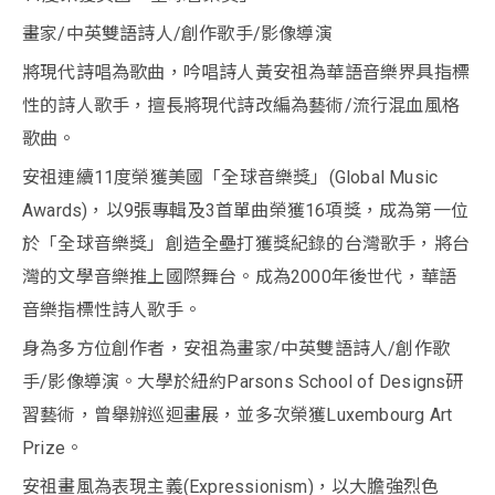
畫家/中英雙語詩人/創作歌手/影像導演
將現代詩唱為歌曲，吟唱詩人黃安祖為華語音樂界具指標
性的詩人歌手，擅長將現代詩改編為藝術/流行混血風格
歌曲。
安祖連續11度榮獲美國「全球音樂獎」(Global Music
Awards)，以9張專輯及3首單曲榮獲16項獎，成為第一位
於「全球音樂獎」創造全壘打獲獎紀錄的台灣歌手，將台
灣的文學音樂推上國際舞台。成為2000年後世代，華語
音樂指標性詩人歌手。
身為多方位創作者，安祖為畫家/中英雙語詩人/創作歌
手/影像導演。大學於紐約Parsons School of Designs研
習藝術，曾舉辦巡迴畫展，並多次榮獲Luxembourg Art
Prize。
安祖畫風為表現主義(Expressionism)，以大膽強烈色