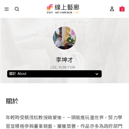
0
李坤才
LEE, KUN-TSAI
關於 About
關於
年輕時受蔡茂松教授啟蒙後，ㄧ頭栽進玩墨世界，努力學
習並積極參與畫事競藝，屢獲獎譽，作品亦多為政府部門