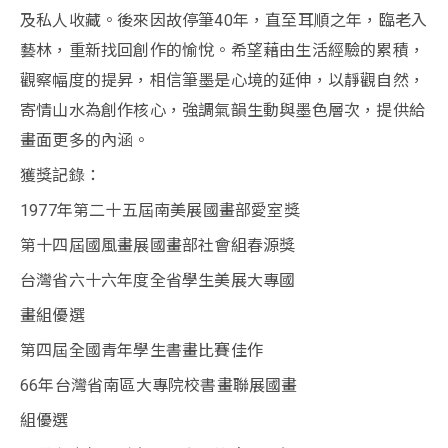
及私人收藏。後來因故停筆40年，直至耳順之年，臨老入
藝林，重新找回創作的愉悅。希望藉由生活經驗的累積，
觀察幅度的提昇，相信筆墨是心境的延伸，以靜觀自然，
寄情山水為創作核心，強調氣韻生動與墨色層次，提供給
畫面更多的內涵。
獲獎記錄：
1977年第二十五屆南美展國畫部愛室獎
第十四屆國風畫展國畫部社會組春源獎
台灣省六十六年度全省學生美展大專國
畫組優選
第四屆全國青年學生書畫比賽佳作
66年台灣省南區大專院校書畫聯展國畫
組優選