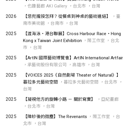
，也趣藝廊 AKI Gallery ，台北市 ，台灣
2026
【恁兜攏按怎拜？從餐桌到神桌的藝術連結】
，臺
南市美術館 ，台南市 ，台灣
2025
【渡海泳・港台聯展】Cross Harbour Race・Hong
Kong x Taiwan Joint Exhibition
，鬧工作室 ，台北
市 ，台灣
2025
【ArtIN 國際藝術博覽會】ArtIN International Artfair
，承藝術股份有限公司 ，高雄市 ，台灣
2025
【VOICES 2025《自然劇場 Theater of Natural》】
暮拉多元藝術空間
，暮拉多元藝術空間 ，台北市 ，
台灣
2025
【凝視他方的旋轉小路 － 關於寫實】
，亞紀畫廊
，台北市 ，台灣
2025
【障紗後的微塵】The Revenants
，鬧工作室 ，台
北市 ，台灣