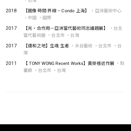
，台灣
2018
【圖像·時間·界線 – Condo 上海】
，亞洲藝術中心
，中國 ，國際
2017
【光‧合作用－亞洲當代藝術同志議題展】
，台北
當代藝術館 ，台北市 ，台灣
2017
【違和之地】生魂 生者
，水谷藝術 ，台北市 ，台
灣
2011
【 TONY WONG Recent Works】黃榮禧近作展
，耿
畫廊 ，台北市 ，台灣