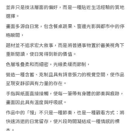
並非只是技法層面的偏好，而是一種貼近生活經驗的質地
選擇。
畫面多源自日常，包含餐桌蔬果、窗邊光影與都市中的停
格瞬間，
題材並不追求宏大敘事，而是將普通事物置於審美視角下
重新閱讀，使日常得到新的價值。
色層堆疊柔和而細密，光線柔緩而節制，
營造一種含蓄、克制且具有詩意張力的視覺空間，使作品
呈現安靜卻具有力量的存在。
手指與紙面直接接觸，使每一筆帶有身體的節奏與痕跡，
畫面因此具有溫度與呼吸感。
作品中的「慢」不只是一種節奏，也是一種觀看方式：將
快速消逝的日常留存，使片段時間凝結成一種情感的標
本。