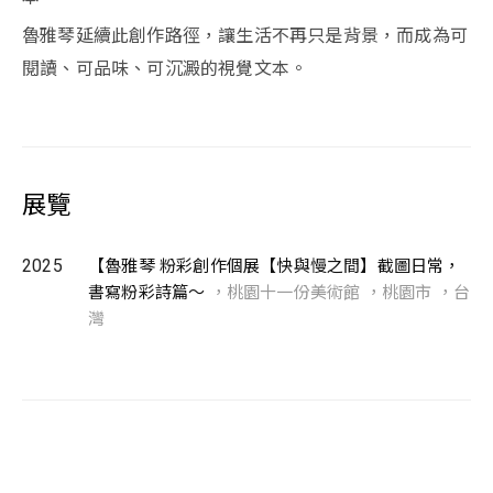
魯雅琴延續此創作路徑，讓生活不再只是背景，而成為可
閱讀、可品味、可沉澱的視覺文本。
展覽
2025
【魯雅琴 粉彩創作個展【快與慢之間】截圖日常，
書寫粉彩詩篇～
，桃園十一份美術館 ，桃園市 ，台
灣