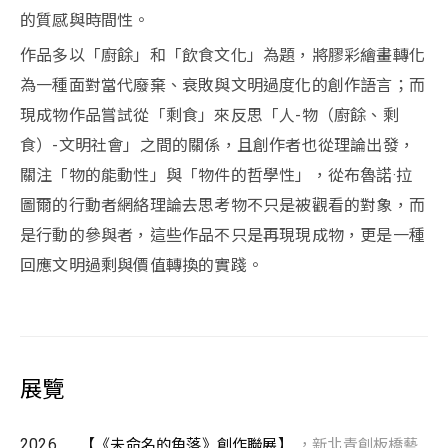
的質感與時間性。
作品多以「廚餘」和「飲食文化」為題，將膠彩繪畫轉化
為一種面對當代廢棄、衰敗與文明過度化的創作語言；而
現成物作品嘗試從「剩食」來反思「人-物（廚餘、剩
食）-文明社會」之間的關係，且創作者也從理論出發，
關注「物的能動性」與「物件的哲學性」，從布魯諾·拉
圖爾的行動者網絡理論去思考物不只是被觀看的對象，而
是行動的參與者，這些作品不只是再現現成物，更是一種
回應文明過剩與價值轉換的實踐。
展覽
2026
【《未命名的角落》創作聯展】
，新北青創板橋藝