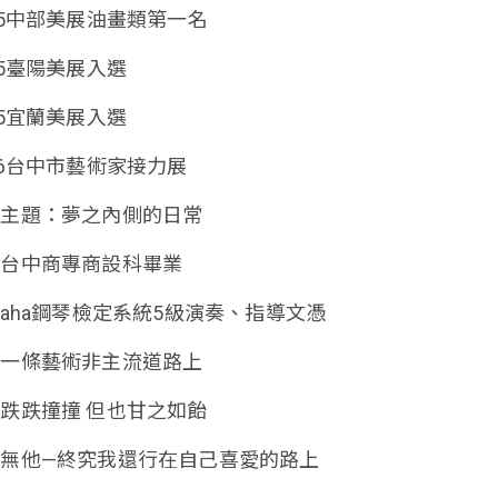
25中部美展油畫類第一名
25臺陽美展入選
25宜蘭美展入選
26台中市藝術家接力展
覽主題：夢之內側的日常
立台中商專商設科畢業
maha鋼琴檢定系統5級演奏、指導文憑
在一條藝術非主流道路上
跌跌撞撞 但也甘之如飴
無他—終究我還行在自己喜愛的路上