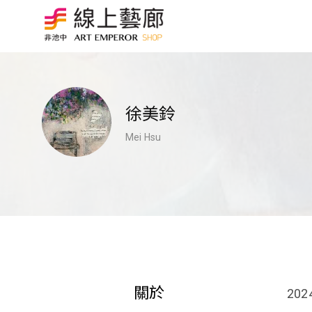
徐美鈴
Mei Hsu
關於
20