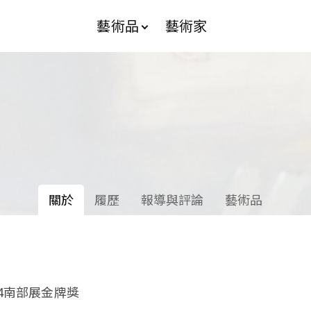
藝術品
藝術家
關於
履歷
報導與評論
藝術品
24南部展金牌獎