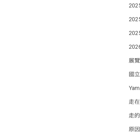
20
20
20
20
展
國
Ya
走
走的
原因