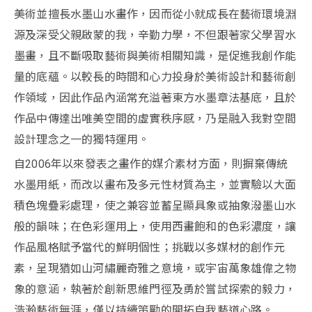
美術並擅長水墨山水畫作，因而從小就成長在藝術環境淵
源及深受父親啟蒙的我，辛勤力學，不但跟著家父學習水
墨畫，且不斷吸取藝術與美術相關知識，是促進我創作能
量的底蘊。以較長的時間和心力投身於美術設計和藝術創
作領域，因此作品內涵常充溢著東方水墨章法基底，且於
作品中傳達出唯美空間的虛實秩序感，乃是融入我對空間
設計理念之一的獨特運用。
自2006年以來發表之畫作的媒介素材方面，則摒棄傳統
水墨用紙，而改以畫布及多元性材質為主，並實驗以大面
積色塊疊彩處理，使之兼容並蓄呈顯具象或抽象潑墨山水
般的韻味；在色彩運用上，使用西畫飽和的色彩濃度，讓
作品風格賦予當代的鮮明個性；挑戰以多媒材的創作元
素，呈現猶如山河繡麗奇雅之意境，或宇宙萬象雄偉之物
象的意涵，執著於創新思維門徑及勇於嘗試探索的毅力，
浩瀚藝術無涯，僅以持續策勵的開拓自我藝道心路。