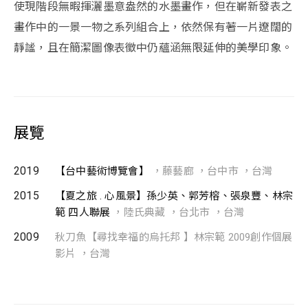
使現階段無暇揮灑墨意盎然的水墨畫作，但在嶄新發表之
畫作中的一景一物之系列組合上，依然保有著一片遼闊的
靜謐，且在簡潔圖像表徵中仍蘊涵無限延伸的美學印象。
展覽
2019
【台中藝術博覽會】
，藤藝廊 ，台中市 ，台灣
2015
【夏之旅 . 心風景】孫少英、郭芳榕、張泉豐、林宗
範 四人聯展
，陸氏典藏 ，台北市 ，台灣
2009
秋刀魚【尋找幸福的烏托邦 】林宗範 2009創作個展
影片 ，台灣