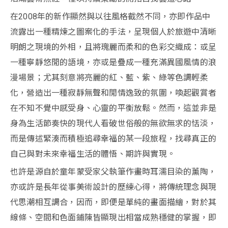
在2008年的新作顯然與以往風格截然不同，亦即作品中
流露出一種精煉之圖案化的手法，呈現個人於旅遊中清晰
明朗之現境的外相，且將瑰麗而柔和的色彩交織成：或呈
一種寧靜悠閒的語境，亦或是疊成一種充滿異國風情的浪
漫場景；尤其刻意將亮麗的紅、藍、紫、綠等色調輕柔
化，營造出一種寂靜無聲和閒情逸致的氛圍，喚起觀賞者
在不知不覺中感受身、心靈的平衡放鬆。然而，這並非是
身為生活節奏快的現代人看破世俗般的無欲無求的恬淡，
而是傳述緊湊而積極追尋幸福的某一段旅程，找尋真正的
自己與對未來幸福生活的體悟、期許與實現。
也許是源自於童年蒙受家父執筆作畫時耳濡目染的薰陶，
亦或許是長年從事美術設計的歷練心得，將傳統理念與現
代思潮相互調合，因而，即便是單純的畫面描繪，對於其
線條、空間和色面鋪陳皆顯現出相當成熟穩健的掌握，即