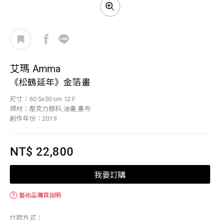
艾瑪 Amma
《松鶴延年》金箔畫
尺寸：60.5x50 cm 12 F
媒材：壓克力顏料,油畫,畫布
創作年份：2019
NT$ 22,800
我要訂購
？
藝術品購買說明
付款方式：