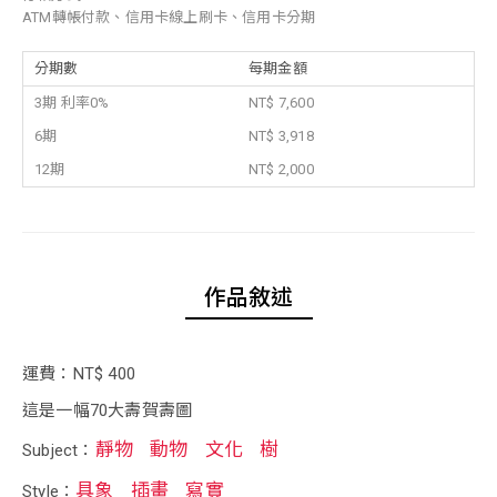
ATM轉帳付款、信用卡線上刷卡、信用卡分期
分期數
每期金額
3期 利率0%
NT$ 7,600
6期
NT$ 3,918
12期
NT$ 2,000
作品敘述
運費：NT$ 400
這是一幅70大壽賀壽圖
靜物
動物
文化
樹
Subject：
具象
插畫
寫實
Style：