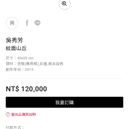
吳秀芳
紋面山丘
尺寸：45x35 cm
媒材：含框(專用框),彩墨,紙本設色
創作年份：2019
NT$ 120,000
我要訂購
？
藝術品購買說明
付款方式：