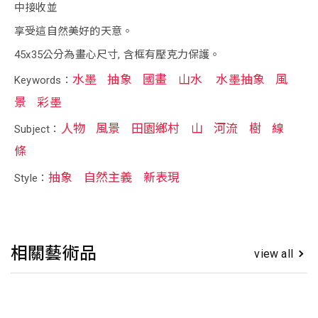
中接收並
享受這自然美好的天意。
45x35公分為畫心尺寸, 含框有壓克力保護。
水墨
抽象
國畫
山水
水墨抽象
風
Keywords：
景
彩墨
人物
風景
田園鄉村
山
河流
樹
線
Subject：
條
抽象
自然主義
新表現
Style：
相關藝術品
view all