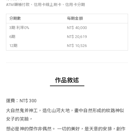
ATM轉帳付款、信用卡線上刷卡、信用卡分期
分期數
每期金額
3期 利率0%
NT$ 40,000
6期
NT$ 20,619
12期
NT$ 10,526
作品敘述
運費：NT$ 300
大自然鬼斧神工，造化山河大地，畫中自然形成的紋路神似
女子的笑臉，
想必是神的傑作非偶然。 一切的美好，是天意的安排，創作