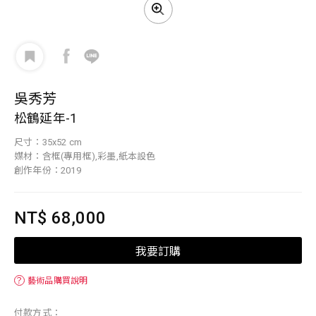
吳秀芳
松鶴延年-1
尺寸：35x52 cm
媒材：含框(專用框),彩墨,紙本設色
創作年份：2019
NT$ 68,000
我要訂購
？
藝術品購買說明
付款方式：