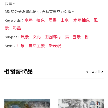
長壽。
35x52公分為畫心尺寸, 含框有壓克力保護。
水墨
抽象
國畫
山水
水墨抽象
風
Keywords：
景
彩墨
風景
文化
田園鄉村
鳥
雪景
樹
Subject：
抽象
自然主義
新表現
Style：
相關藝術品
view all