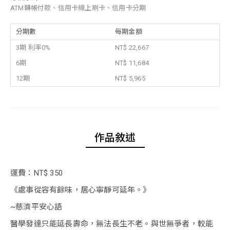
ATM轉帳付款、信用卡線上刷卡、信用卡分期
分期數
每期金額
3期 利率0%
NT$ 22,667
6期
NT$ 11,684
12期
NT$ 5,965
作品敘述
運費：NT$ 350
《處事從容有餘味，居心寧靜可延年。》
~慈濟平安心語
醫學發達只能延長壽命，無法長生不老。與世無爭者，較能