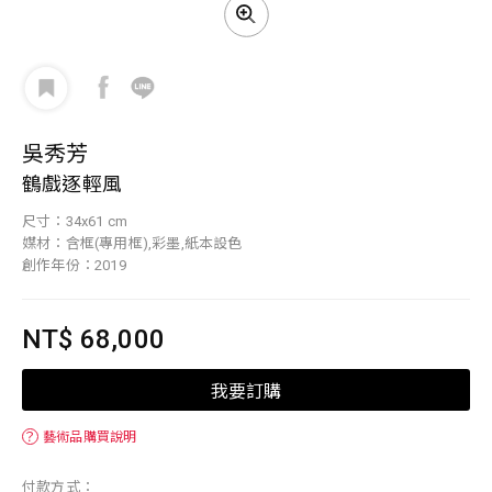
吳秀芳
鶴戲逐輕風
尺寸：34x61 cm
媒材：含框(專用框),彩墨,紙本設色
創作年份：2019
NT$ 68,000
我要訂購
？
藝術品購買說明
付款方式：