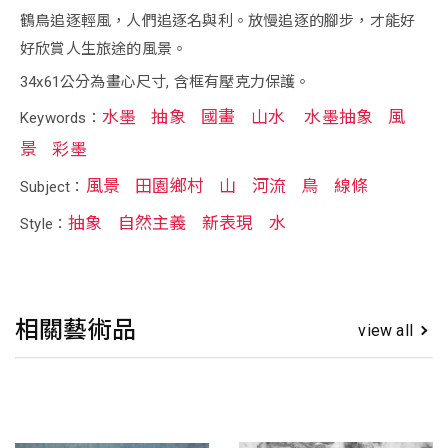
鶴鳥追逐輕風，人們追逐名與利。放慢追逐的腳步，才能好
好欣賞人生旅途的風景。
34x61公分為畫心尺寸, 含框有壓克力保護。
水墨
抽象
國畫
山水
水墨抽象
風
Keywords：
景
彩墨
風景
田園鄉村
山
河流
鳥
線條
Subject：
抽象
自然主義
新表現
水
Style：
相關藝術品
view all