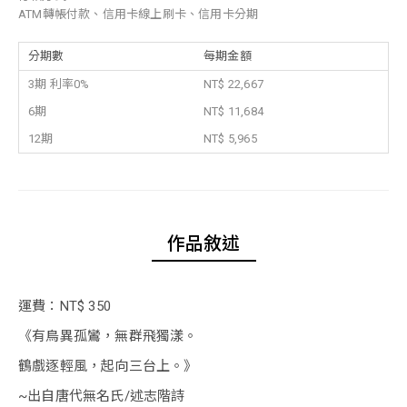
ATM轉帳付款、信用卡線上刷卡、信用卡分期
分期數
每期金額
3期 利率0%
NT$ 22,667
6期
NT$ 11,684
12期
NT$ 5,965
作品敘述
運費：NT$ 350
《有鳥異孤鸞，無群飛獨漾。
鶴戲逐輕風，起向三台上。》
~出自唐代無名氏/述志階詩