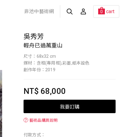
非池中藝術網
cart
0
吳秀芳
輕舟已過萬重山
尺寸：68x32 cm
媒材：含框(專用框),彩墨,紙本設色
創作年份：2019
NT$ 68,000
我要訂購
？
藝術品購買說明
付款方式：