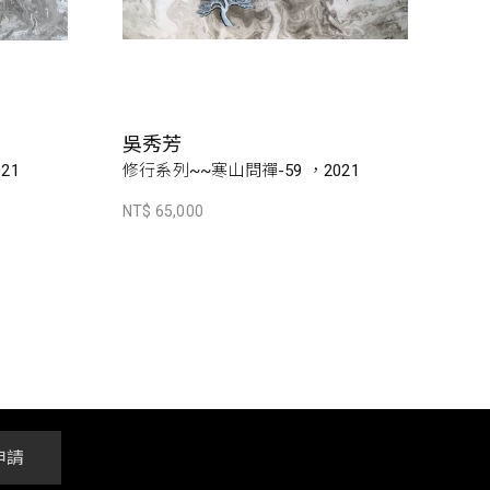
吳秀芳
21
修行系列~~寒山問禪-59 ，2021
NT$ 65,000
申請