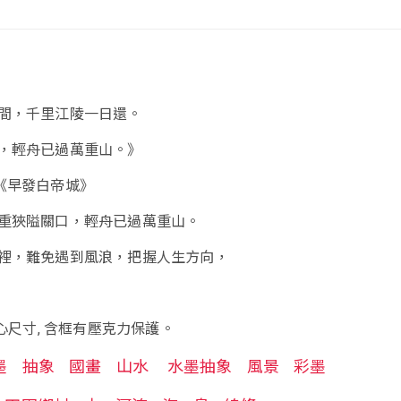
間，千里江陵一日還。
，輕舟已過萬重山。》
《早發白帝城》
重狹隘關口，輕舟已過萬重山。
裡，難免遇到風浪，把握人生方向，
畫心尺寸, 含框有壓克力保護。
墨
抽象
國畫
山水
水墨抽象
風景
彩墨