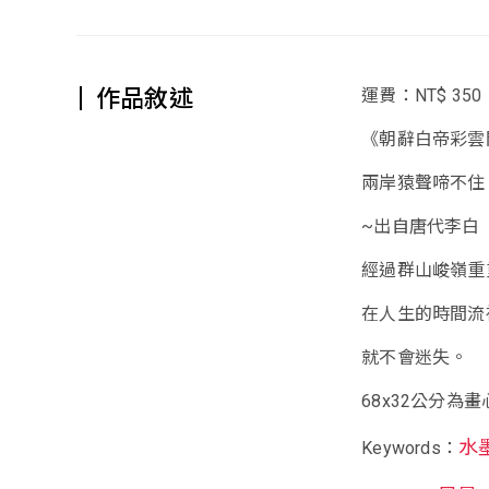
作品敘述
運費：NT$ 350
《朝辭白帝彩雲
兩岸猿聲啼不住
~出自唐代李白
經過群山峻嶺重
在人生的時間流
就不會迷失。
68x32公分為
水
Keywords：