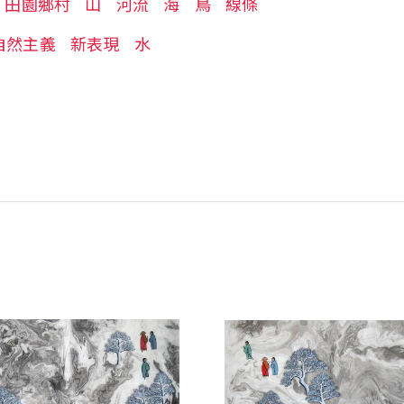
田園鄉村
山
河流
海
鳥
線條
自然主義
新表現
水