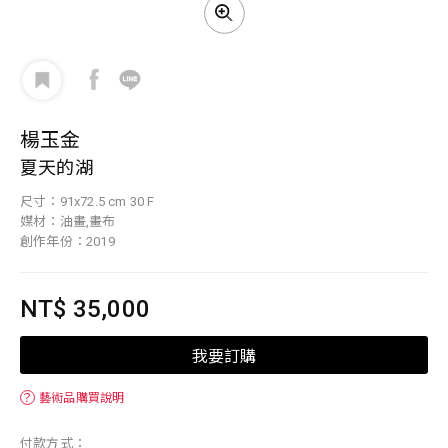
楊玉金
夏天的湖
尺寸：91x72.5 cm 30 F
媒材：油畫,畫布
創作年份：2019
NT$ 35,000
我要訂購
？
藝術品購買說明
付款方式：