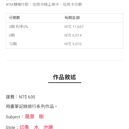
ATM轉帳付款、信用卡線上刷卡、信用卡分期
分期數
每期金額
3期 利率0%
NT$ 11,667
6期
NT$ 6,014
12期
NT$ 3,070
作品敘述
運費：NT$ 600
用畫筆記錄旅行系列作品。
風景
樹
Subject：
印象
水
池塘
Style：