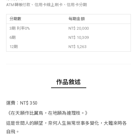
ATM轉帳付款、信用卡線上刷卡、信用卡分期
分期數
每期金額
3期 利率0%
NT$ 20,000
6期
NT$ 10,309
12期
NT$ 5,263
作品敘述
運費：NT$ 350
《在天願作比翼鳥，在地願為連理枝。》
這是世間人的願望，奈何人生無常世事多變化，大難來時各
自飛。