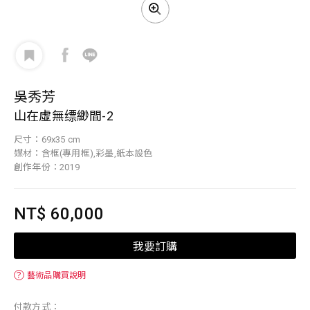
吳秀芳
山在虛無缥緲間-2
尺寸：69x35 cm
媒材：含框(專用框),彩墨,紙本設色
創作年份：2019
NT$ 60,000
我要訂購
？
藝術品購買說明
付款方式：