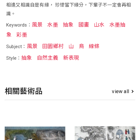
相逢又相識自是有緣， 珍惜當下緣分，下輩子不一定會再相
識。
風景
水墨
抽象
國畫
山水
水墨抽
Keywords：
象
彩墨
風景
田園鄉村
山
鳥
線條
Subject：
抽象
自然主義
新表現
Style：
相關藝術品
view all