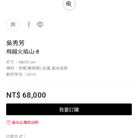
吳秀芳
飛越火焰山-8
尺寸：68x35 cm
媒材：含框(專用框),彩墨,紙本設色
創作年份：2019
NT$ 68,000
我要訂購
？
藝術品購買說明
付款方式：