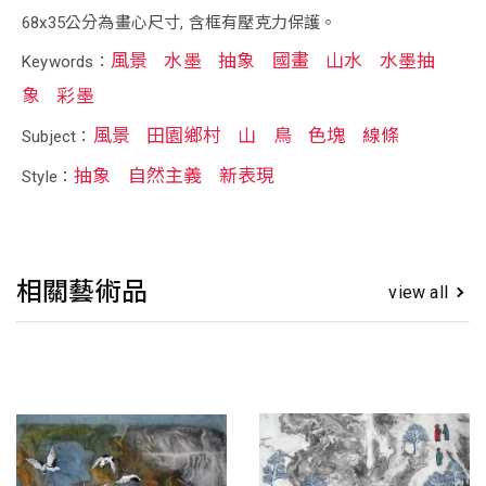
68x35公分為畫心尺寸, 含框有壓克力保護。
風景
水墨
抽象
國畫
山水
水墨抽
Keywords：
象
彩墨
風景
田園鄉村
山
鳥
色塊
線條
Subject：
抽象
自然主義
新表現
Style：
相關藝術品
view all