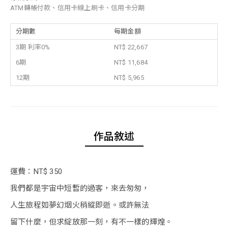
ATM轉帳付款、信用卡線上刷卡、信用卡分期
分期數
每期金額
3期 利率0%
NT$ 22,667
6期
NT$ 11,684
12期
NT$ 5,965
作品敘述
運費：NT$ 350
我們都是宇宙中短暫的過客，來去匆匆，
人生旅程如夢幻烟火稍縱即逝。或許無法
留下什麼，但求綻放那一刻，有不一樣的輝煌。