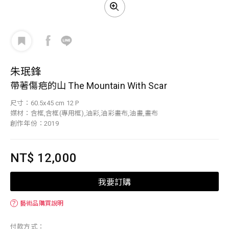
朱珉鋒
帶著傷疤的山 The Mountain With Scar
尺寸：60.5x45 cm 12 P
媒材：含框,含框(專用框),油彩,油彩畫布,油畫,畫布
創作年份：2019
NT$ 12,000
我要訂購
？
藝術品購買說明
付款方式：