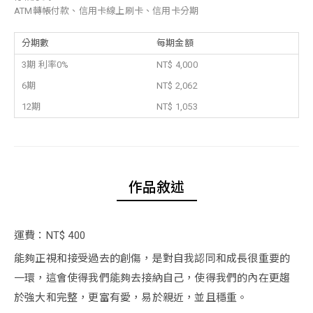
ATM轉帳付款、信用卡線上刷卡、信用卡分期
分期數
每期金額
3期 利率0%
NT$ 4,000
6期
NT$ 2,062
12期
NT$ 1,053
作品敘述
運費：NT$ 400
能夠正視和接受過去的創傷，是對自我認同和成長很重要的
一環，這會使得我們能夠去接納自己，使得我們的內在更趨
於強大和完整，更富有愛，易於親近，並且穩重。