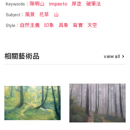
陽明山
impasto
厚塗
破筆法
Keywords：
風景
花草
山
Subject：
自然主義
印象
具象
寫實
天空
Style：
相關藝術品
view all