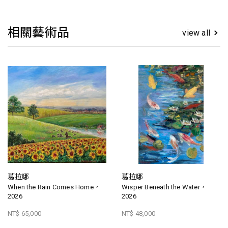
相關藝術品
view all
葛拉娜
葛拉娜
When the Rain Comes Home，
Wisper Beneath the Water，
2026
2026
NT$ 65,000
NT$ 48,000