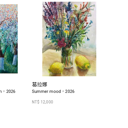
葛拉娜
om，2026
Summer mood，2026
NT$ 12,000