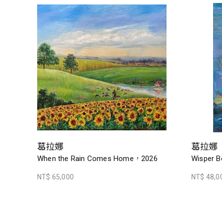
葛拉娜
葛拉娜
When the Rain Comes Home，2026
Wisper B
NT$ 65,000
NT$ 48,0