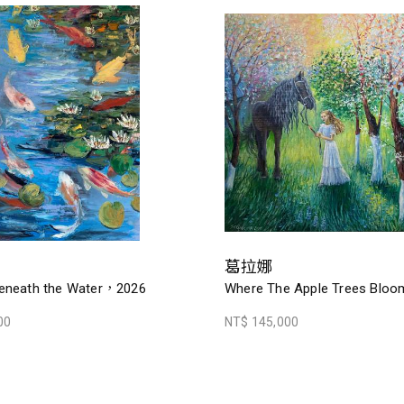
葛拉娜
eneath the Water，2026
Where The Apple Trees Blo
00
NT$ 145,000