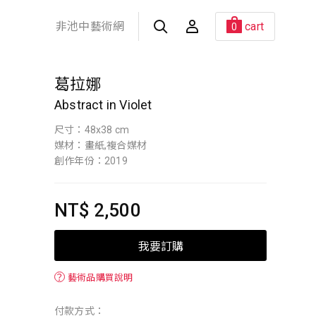
非池中藝術網
cart
0
葛拉娜
Abstract in Violet
尺寸：48x38 cm
媒材：畫紙,複合媒材
創作年份：2019
NT$ 2,500
我要訂購
？
藝術品購買說明
付款方式：