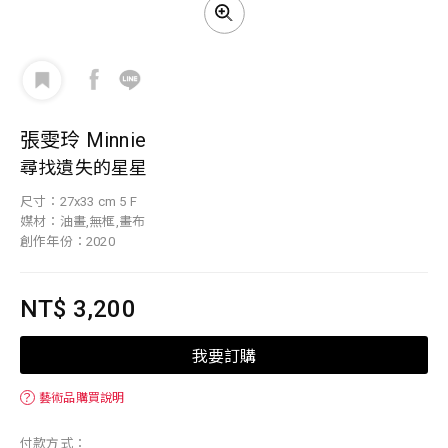
張雯玲 Minnie
尋找遺失的星星
尺寸：27x33 cm 5 F
媒材：油畫,無框,畫布
創作年份：2020
NT$ 3,200
我要訂購
？
藝術品購買說明
付款方式：