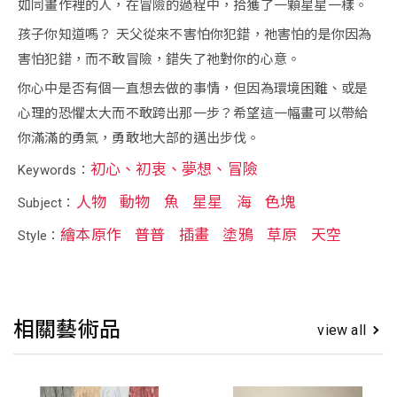
如同畫作裡的人，在冒險的過程中，拾獲了一顆星星一樣。
孩子你知道嗎？ 天父從來不害怕你犯錯，祂害怕的是你因為
害怕犯錯，而不敢冒險，錯失了祂對你的心意。
你心中是否有個一直想去做的事情，但因為環境困難、或是
心理的恐懼太大而不敢跨出那一步？希望這一幅畫可以帶給
你滿滿的勇氣，勇敢地大部的邁出步伐。
初心、初衷、夢想、冒險
Keywords：
人物
動物
魚
星星
海
色塊
Subject：
繪本原作
普普
插畫
塗鴉
草原
天空
Style：
相關藝術品
view all