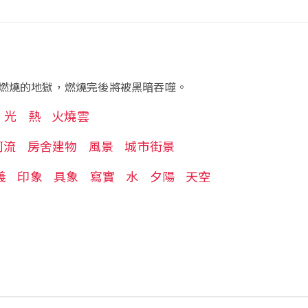
燃燒的地獄，燃燒完後將被黑暗吞噬。
光
熱
火燒雲
河流
房舍建物
風景
城市街景
義
印象
具象
寫實
水
夕陽
天空