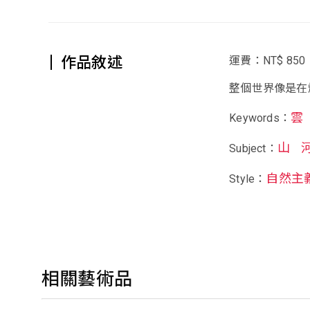
作品敘述
運費：NT$ 850
整個世界像是在
雲
Keywords：
山
Subject：
自然主
Style：
相關藝術品