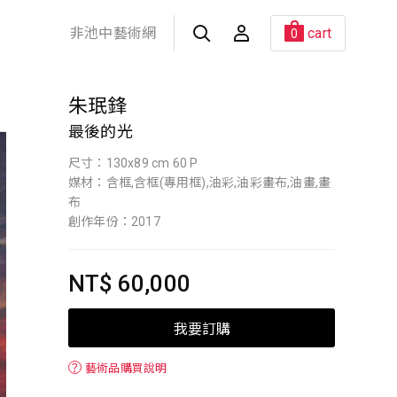
非池中藝術網
cart
0
朱珉鋒
最後的光
尺寸：130x89 cm 60 P
媒材：含框,含框(專用框),油彩,油彩畫布,油畫,畫
布
創作年份：2017
NT$ 60,000
我要訂購
？
藝術品購買說明