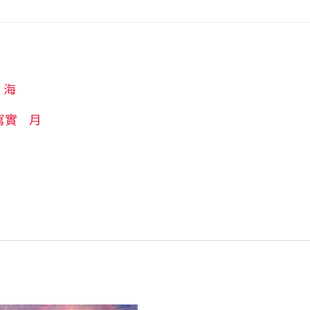
海
寫實
月