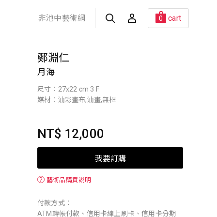
非池中藝術網
cart
0
鄭淵仁
月海
尺寸：27x22 cm 3 F
媒材：油彩畫布,油畫,無框
NT$ 12,000
我要訂購
？
藝術品購買說明
付款方式：
ATM轉帳付款、信用卡線上刷卡、信用卡分期