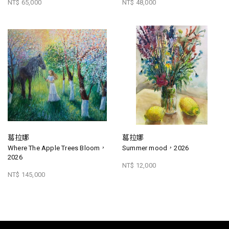
NT$ 65,000
NT$ 48,000
葛拉娜
葛拉娜
Where The Apple Trees Bloom，
Summer mood，2026
2026
NT$ 12,000
NT$ 145,000