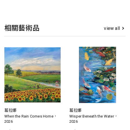
相關藝術品
view all
葛拉娜
葛拉娜
When the Rain Comes Home，
Wisper Beneath the Water，
2026
2026