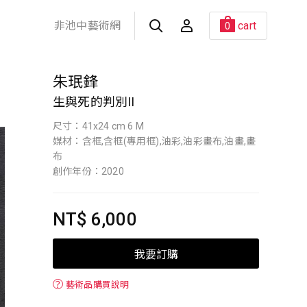
非池中藝術網
cart
0
朱珉鋒
生與死的判別II
尺寸：41x24 cm 6 M
媒材：含框,含框(專用框),油彩,油彩畫布,油畫,畫
布
創作年份：2020
NT$ 6,000
我要訂購
？
藝術品購買說明