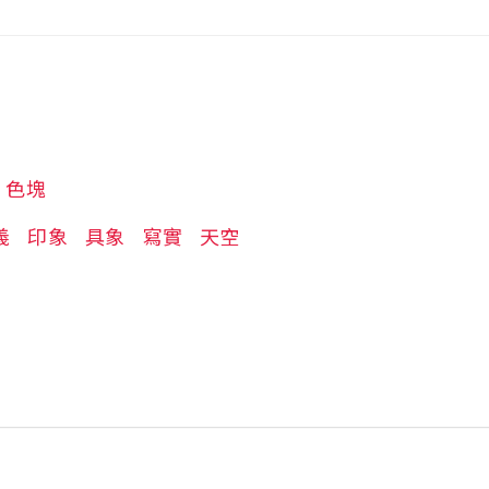
色塊
義
印象
具象
寫實
天空