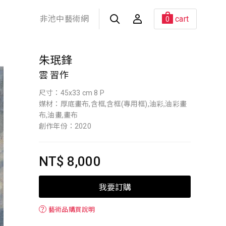
非池中藝術網
cart
0
朱珉鋒
雲 習作
尺寸：45x33 cm 8 P
媒材：厚底畫布,含框,含框(專用框),油彩,油彩畫
布,油畫,畫布
創作年份：2020
NT$ 8,000
我要訂購
？
藝術品購買說明