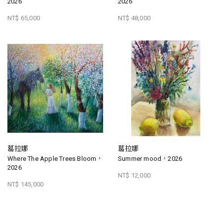
2026
2026
NT$ 65,000
NT$ 48,000
葛拉娜
葛拉娜
Where The Apple Trees Bloom，
Summer mood，2026
2026
NT$ 12,000
NT$ 145,000