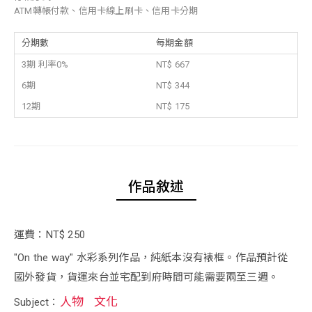
ATM轉帳付款、信用卡線上刷卡、信用卡分期
分期數
每期金額
3期 利率0%
NT$ 667
6期
NT$ 344
12期
NT$ 175
作品敘述
運費：NT$ 250
"On the way" 水彩系列作品，純紙本沒有裱框。作品預計從
國外發貨，貨運來台並宅配到府時間可能需要兩至三週。
人物
文化
Subject：