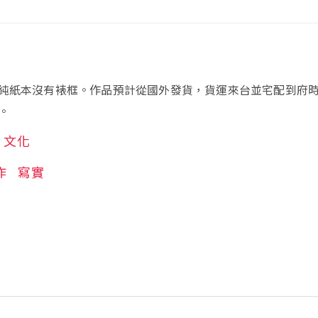
純紙本沒有裱框。作品預計從國外發貨，貨運來台並宅配到府
。
文化
作
寫實