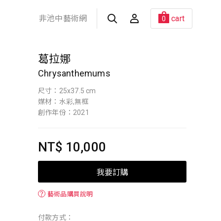
非池中藝術網
cart
0
葛拉娜
Сhrysanthemums
尺寸：25x37.5 cm
媒材：水彩,無框
創作年份：2021
NT$ 10,000
我要訂購
？
藝術品購買說明
付款方式：