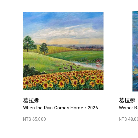
葛拉娜
葛拉娜
When the Rain Comes Home，2026
Wisper B
NT$ 65,000
NT$ 48,0