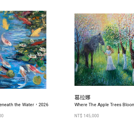
葛拉娜
eneath the Water，2026
Where The Apple Trees Blo
00
NT$ 145,000