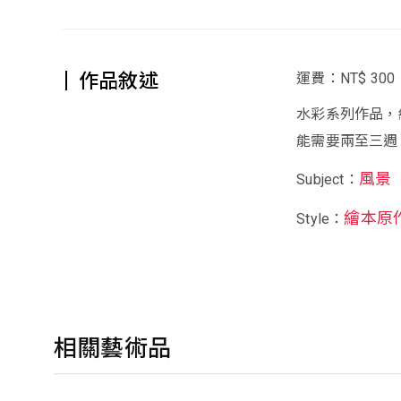
作品敘述
運費：NT$ 300
水彩系列作品，
能需要兩至三週
風景
Subject：
繪本原
Style：
相關藝術品