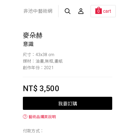
非池中藝術網
cart
0
麥朵赫
意識
尺寸：43x38 cm
媒材：油畫,無框,畫紙
創作年份：2021
NT$ 3,500
我要訂購
？
藝術品購買說明
付款方式：