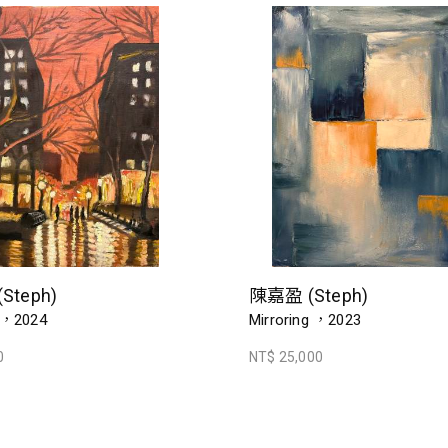
Steph)
陳嘉盈 (Steph)
2024
Mirroring ，2023
0
NT$ 25,000