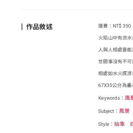
作品敘述
運費：NT$ 350
火焰山中有流水
人與人相處要能
世間事沒有不可
相處如水火既濟
67X35公分為
風
Keywords：
風景
Subject：
抽象
Style：