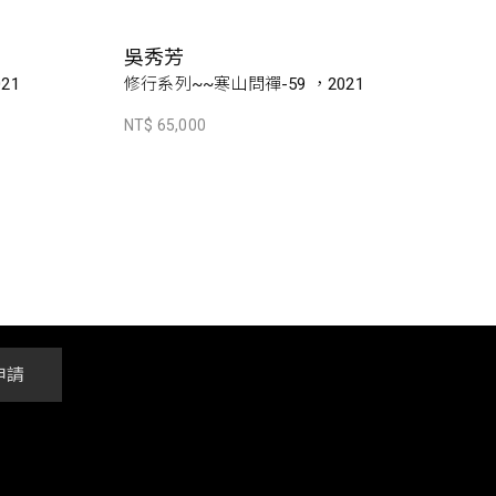
吳秀芳
21
修行系列~~寒山問禪-59 ，2021
NT$ 65,000
申請