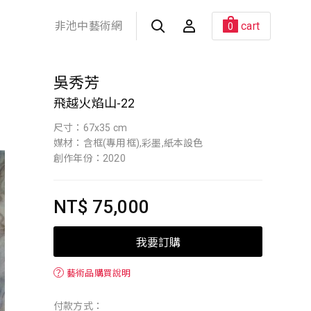
非池中藝術網
cart
0
吳秀芳
飛越火焰山-22
尺寸：67x35 cm
媒材：含框(專用框),彩墨,紙本設色
創作年份：2020
NT$ 75,000
我要訂購
？
藝術品購買說明
付款方式：