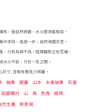
瀑布，是自然奇觀，水火既濟能相容。
異中求同，各退一步，自然海闊天空。
能，只有為與不為。陰陽雖對立但互補，
或水火不容，只在一念之間。
畫心尺寸, 含框有壓克力保護。
景
抽象
國畫
山水
水墨抽象
彩墨
田園鄉村
山
鳥
色塊
線條
自然主義
新表現