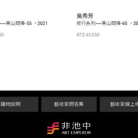
吳秀芳
~寒山問禪-55 ，2021
修行系列~~寒山問禪-60 ，20
00
NT$ 65,000
購物說明
藝術家問答集
藝術家線上