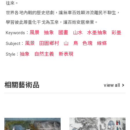
往來。
世界各地內戰的歷史悲劇，讓無辜百姓顛沛流離民不聊生，
學習彼此尊重化干戈為玉帛，讓百姓安居樂業。
風景
抽象
國畫
山水
水墨抽象
彩墨
Keywords：
風景
田園鄉村
山
鳥
色塊
線條
Subject：
抽象
自然主義
新表現
Style：
相關藝術品
view all