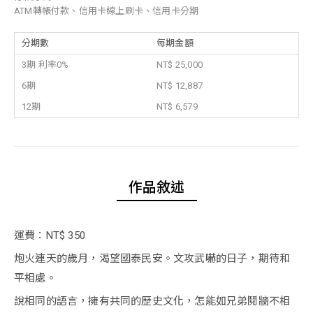
ATM轉帳付款、信用卡線上刷卡、信用卡分期
分期數
每期金額
3期 利率0%
NT$ 25,000
6期
NT$ 12,887
12期
NT$ 6,579
作品敘述
運費：NT$ 350
炮火連天的歲月，渴望國泰民安。文攻武嚇的日子，期待和
平相處。
說相同的語言，擁有共同的歷史文化，怎能如兄弟鬩牆不相