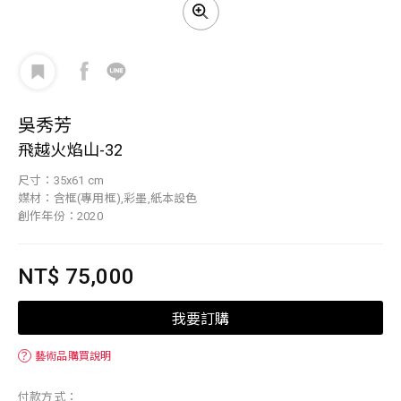
吳秀芳
飛越火焰山-32
尺寸：35x61 cm
媒材：含框(專用框),彩墨,紙本設色
創作年份：2020
NT$ 75,000
我要訂購
？
藝術品購買說明
付款方式：