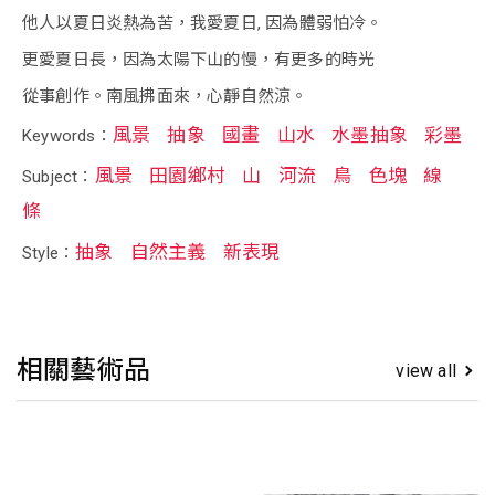
他人以夏日炎熱為苦，我愛夏日, 因為體弱怕冷。
更愛夏日長，因為太陽下山的慢，有更多的時光
從事創作。南風拂面來，心靜自然涼。
風景
抽象
國畫
山水
水墨抽象
彩墨
Keywords：
風景
田園鄉村
山
河流
鳥
色塊
線
Subject：
條
抽象
自然主義
新表現
Style：
相關藝術品
view all