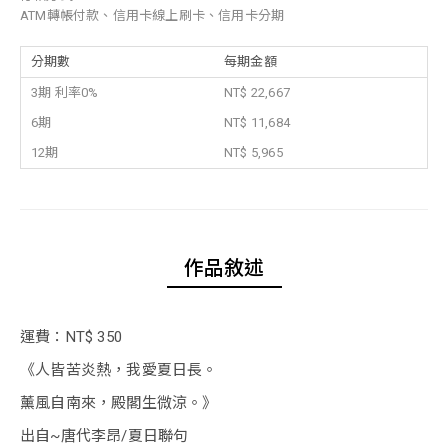
ATM轉帳付款、信用卡線上刷卡、信用卡分期
分期數
每期金額
3期 利率0%
NT$ 22,667
6期
NT$ 11,684
12期
NT$ 5,965
作品敘述
運費：NT$ 350
《人皆苦炎熱，我愛夏日長。
薰風自南來，殿閣生微涼。》
出自~唐代李昂/夏日聯句