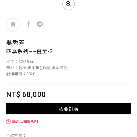
吳秀芳
四季系列~~夏至-3
尺寸：67x35 cm
媒材：含框(專用框),彩墨,紙本設色
創作年份：2020
NT$ 68,000
我要訂購
？
藝術品購買說明
付款方式：