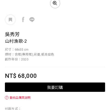
吳秀芳
山村漁歌-2
尺寸：68x35 cm
媒材：含框(專用框),彩墨,紙本設色
創作年份：2020
NT$ 68,000
我要訂購
？
藝術品購買說明
付款方式：