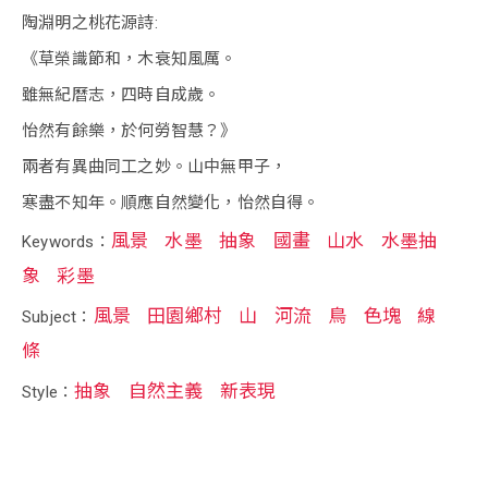
陶淵明之桃花源詩:
《草榮識節和，木衰知風厲。
雖無紀曆志，四時自成歲。
怡然有餘樂，於何勞智慧？》
兩者有異曲同工之妙。山中無甲子，
寒盡不知年。順應自然變化，怡然自得。
風景
水墨
抽象
國畫
山水
水墨抽
Keywords：
象
彩墨
風景
田園鄉村
山
河流
鳥
色塊
線
Subject：
條
抽象
自然主義
新表現
Style：