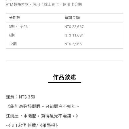
ATM轉帳付款、信用卡線上刷卡、信用卡分期
分期數
每期金額
3期 利率0%
NT$ 22,667
6期
NT$ 11,684
12期
NT$ 5,965
作品敘述
運費：NT$ 350
《飽則高歌醉即眠。只知頭白不知年。
江繞屋，水隨船。買得風光不著錢。》
~出自宋代 徐積/《誰學得》