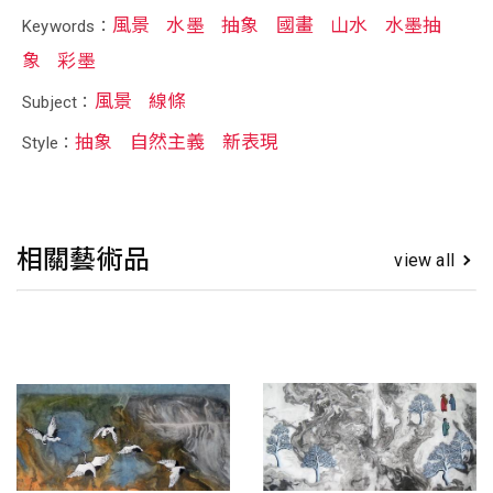
風景
水墨
抽象
國畫
山水
水墨抽
Keywords：
象
彩墨
風景
線條
Subject：
抽象
自然主義
新表現
Style：
相關藝術品
view all