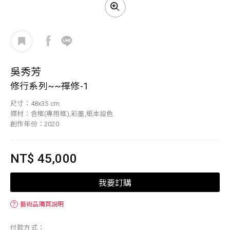
吳秀芳
修行系列~~禪修-1
尺寸：48x35 cm
媒材：含框(專用框),彩墨,紙本設色
創作年份：2020
NT$ 45,000
我要訂購
？
藝術品購買說明
付款方式：