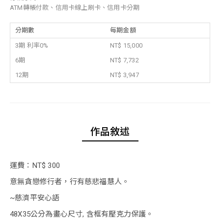
ATM轉帳付款、信用卡線上刷卡、信用卡分期
分期數
每期金額
3期 利率0%
NT$ 15,000
6期
NT$ 7,732
12期
NT$ 3,947
作品敘述
運費：NT$ 300
意無貪戀修行者，行有慈悲福慧人。
~慈濟平安心語
48X35公分為畫心尺寸, 含框有壓克力保護。