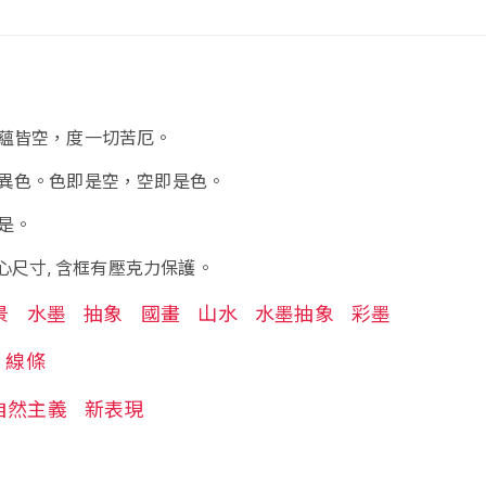
蘊皆空，度一切苦厄。
異色。色即是空，空即是色。
是。
畫心尺寸, 含框有壓克力保護。
景
水墨
抽象
國畫
山水
水墨抽象
彩墨
線條
自然主義
新表現