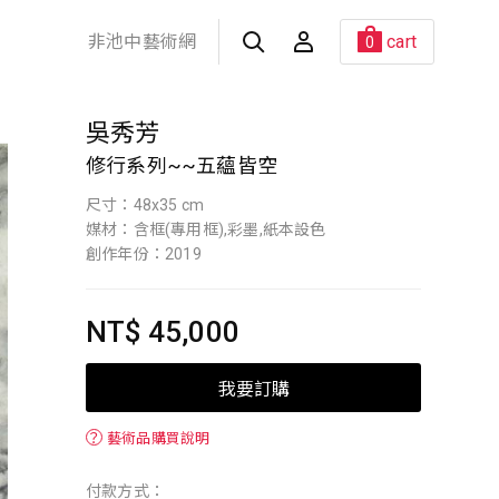
非池中藝術網
cart
0
吳秀芳
修行系列~~五蘊皆空
尺寸：48x35 cm
媒材：含框(專用框),彩墨,紙本設色
創作年份：2019
NT$ 45,000
我要訂購
？
藝術品購買說明
付款方式：