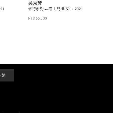
吳秀芳
21
修行系列~~寒山問禪-59 ，2021
NT$ 65,000
申請