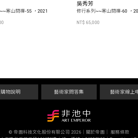
吳秀芳
~寒山問禪-55 ，2021
修行系列~~寒山問禪-60 ，20
00
NT$ 65,000
購物說明
藝術家問答集
藝術家線上
© 帝圖科技文化股份有限公司 2026
｜
關於帝圖｜
服務條款