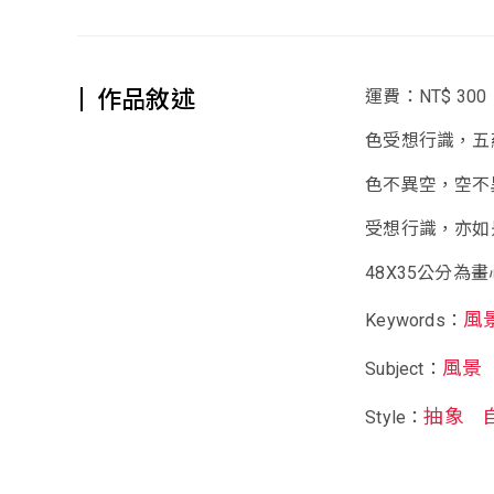
作品敘述
運費：NT$ 300
色受想行識，五
色不異空，空不
受想行識，亦如
48X35公分為
風
Keywords：
風景
Subject：
抽象
Style：